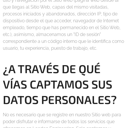
uso y navegación por el Sitio Web (página web desde la
que llegas al Sitio Web, capas del mismo visitadas,
procesos iniciados y abandonados, dirección IP, tipo de
dispositivo desde el que acceder, navegador de Internet
empleado, tiempo que has permanecido en el Sitio Web,
etc.), asimismo, almacenamos un "ID de sesión"
correspondiente a un código interno que le identifica como
usuario, tu experiencia, puesto de trabajo, etc.
¿A TRAVÉS DE QUÉ
VÍAS CAPTAMOS SUS
DATOS PERSONALES?
No es necesario que se registre en nuestro Sitio web para
poder disfrutar e informarse de todos los servicios que