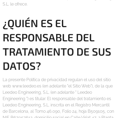
S.L. le ofrece.
¿QUIÉN ES EL
RESPONSABLE DEL
TRATAMIENTO DE SUS
DATOS?
La presente Política de privacidad regulan el uso del sitio
web www.leedeo.es (en adelante "el Sitio Web"), de la que
Leedeo Engineering, S.L. (en adelante " Leedeo
Engineering ") es titular. El responsable del tratamiento es
Leedeo Engineering, S.L. inscrita en el Registro Mercantil
de Barcelona, al Tomo 46.090, Folio 24, hoja B509105, con
NIF B67057612, domicilio social en Calle Viriat,47, 2 Planta,