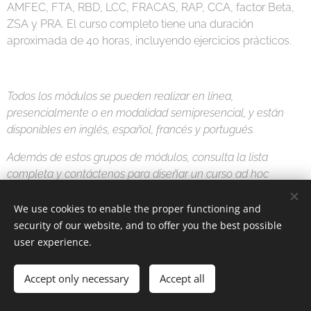
AMFEC, FTA, RBD, LCC, FRACAS, RAP, CCA, factor Beta,
ZSA y PRA. El curso completo tiene una duración
aproximada de 40 horas, incluyendo ejercicios prácticos.
Todos los módulos se pueden realizar en línea,
presencialmente o en modalidad semipresencial, y están
disponibles en inglés, español, francés y portugués.
Además de estos grupos de módulos, consulta la lista
completa y c
ontáctenos para diseñar un curso ad hoc
especialmente adaptado a sus necesidades específicas.
We use cookies to enable the proper functioning and
security of our website, and to offer you the best possible
user experience.
Catalogo
Accept only necessary
Accept all